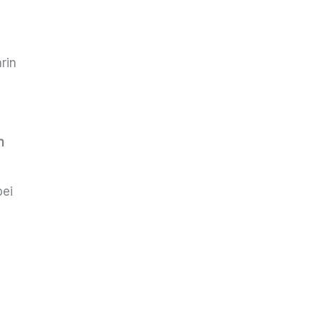
rin
n
bei